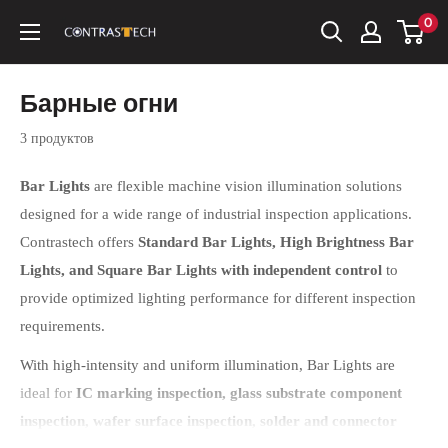
Перейти
0
Contrastech
к
содержанию
Барные огни
3 продуктов
Bar Lights
are flexible machine vision illumination solutions
designed for a wide range of industrial inspection applications.
Contrastech offers
Standard Bar Lights, High Brightness Bar
Lights, and Square Bar Lights with independent control
to
provide optimized lighting performance for different inspection
requirements.
With high-intensity and uniform illumination, Bar Lights are
ideal for
IC marking inspection, glass substrate component
inspection, wafer surface inspection, solder and connector