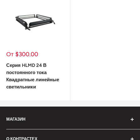
Цена
От
$300.00
продажи
Серия HLMD 24 В
постоянного тока
Квадратные линейные
светильники
МАГАЗИН
Новые поступления
О КОНТРАСТЕХ